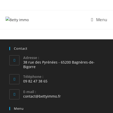
Skip
to
content
Menu
Contact
Adresse :
38 rue des Pyrénées - 65200 Bagnères-de-
Bigorre
Téléphone :
09 82 47 38 65
E-mail :
S’ouvre
contact@bettyimmo.fr
dans
votre
Menu
application