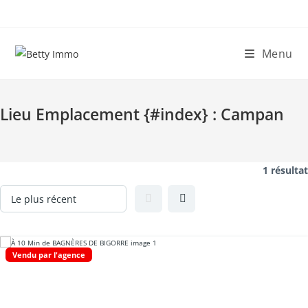
Skip
to
content
Menu
Lieu Emplacement {#index} :
Campan
1 résultat
Vendu par l'agence