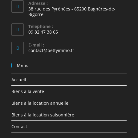
Adresse :
38 rue des Pyrénées - 65200 Bagnères-de-
Bigorre
Téléphone :
09 82 47 38 65
E-mail :
S’ouvre
contact@bettyimmo.fr
dans
votre
Menu
application
Accueil
Biens à la vente
Biens à la location annuelle
Biens à la location saisonnière
Contact