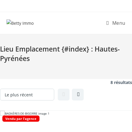
Skip
to
content
Menu
Lieu Emplacement {#index} :
Hautes-
Pyrénées
8 résultats
Vendu par l'agence