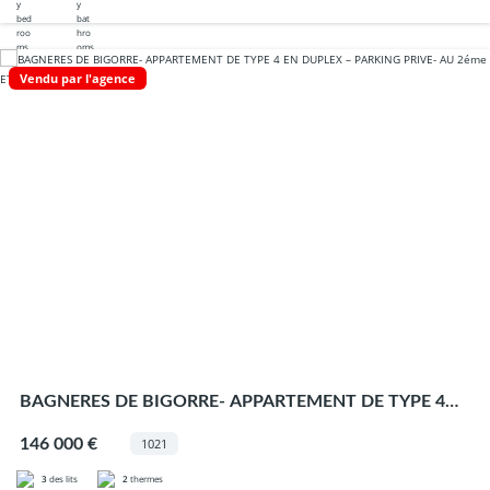
Vendu par l'agence
BAGNERES DE BIGORRE- APPARTEMENT DE TYPE 4
EN DUPLEX – PARKING PRIVE- AU 2éme ETAGE
146 000 €
1021
3
des lits
2
thermes