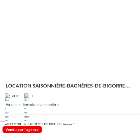
LOCATION SAISONNIÈRE-BAGNÈRES-DE-BIGORRE-
STUDIO-MEUBLÉ-ASCENSEUR
1
20
m²
Studio
Location saisonnière
Vendu par l'agence