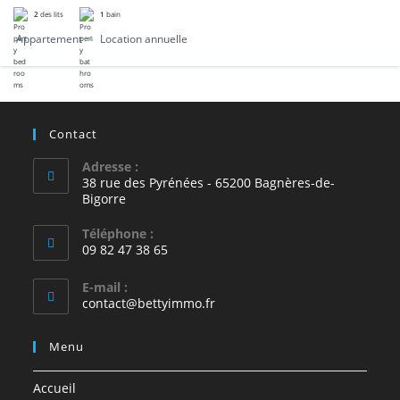
2
des lits
1
bain
Appartement
Location annuelle
Contact
Adresse :
38 rue des Pyrénées - 65200 Bagnères-de-
Bigorre
Téléphone :
09 82 47 38 65
E-mail :
S’ouvre
contact@bettyimmo.fr
dans
votre
Menu
application
Accueil