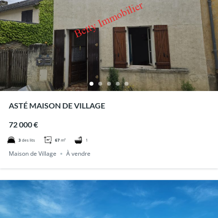
ASTÉ MAISON DE VILLAGE
72 000 €
1
3
des lits
67
m²
Maison de Village
À vendre