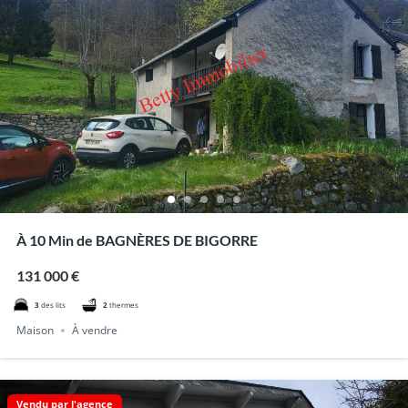
À 10 Min de BAGNÈRES DE BIGORRE
131 000 €
3
des lits
2
thermes
Maison
À vendre
Vendu par l'agence