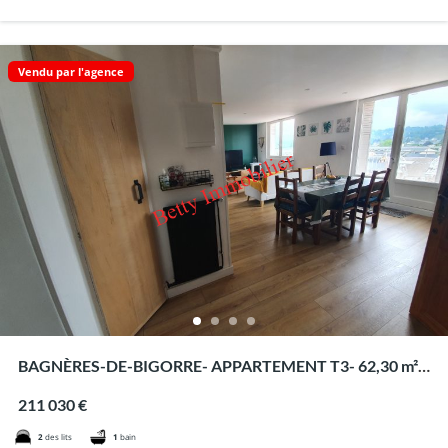
Vendu par l'agence
BAGNÈRES-DE-BIGORRE- APPARTEMENT T3- 62,30 m²
loi carrez TERRASSE 28,17 m² – CAVE- parking
211 030 €
2
des lits
1
bain