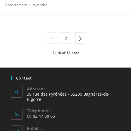
Appartement
À vendre
1
2
1 - 10 of 13 post
Contact
Adresse :
38 rue des Pyrénées - 65200 Bagnères-de-
Bigorre
Téléphone :
09 82 47 38 65
E-mail :