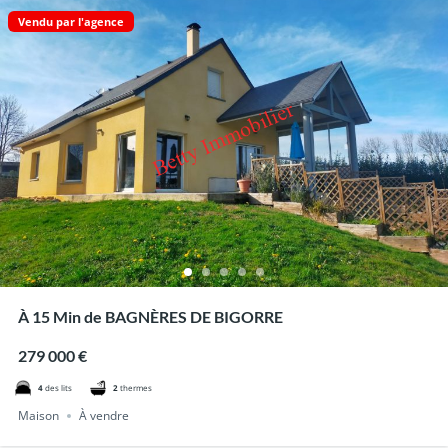
Vendu par l'agence
À 15 Min de BAGNÈRES DE BIGORRE
279 000 €
4
des lits
2
thermes
Maison
À vendre