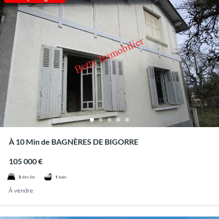
À 10 Min de BAGNÈRES DE BIGORRE
105 000 €
3
des lits
1
bain
À vendre