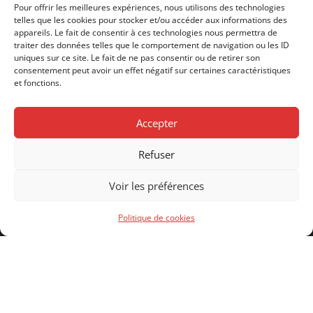
Pour offrir les meilleures expériences, nous utilisons des technologies
telles que les cookies pour stocker et/ou accéder aux informations des
appareils. Le fait de consentir à ces technologies nous permettra de
traiter des données telles que le comportement de navigation ou les ID
uniques sur ce site. Le fait de ne pas consentir ou de retirer son
consentement peut avoir un effet négatif sur certaines caractéristiques
et fonctions.
À 15 Min de BAGNÈRES DE BIGORRE
Accepter
279 000 €
Refuser
4
des lits
2
thermes
Maison
À vendre
Voir les préférences
Politique de cookies
Contact
Adresse :
38 rue des Pyrénées - 65200 Bagnères-de-
Bigorre