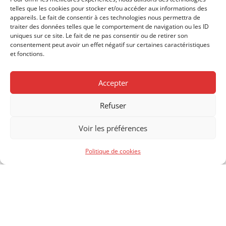
telles que les cookies pour stocker et/ou accéder aux informations des
appareils. Le fait de consentir à ces technologies nous permettra de
traiter des données telles que le comportement de navigation ou les ID
uniques sur ce site. Le fait de ne pas consentir ou de retirer son
consentement peut avoir un effet négatif sur certaines caractéristiques
et fonctions.
Accepter
Refuser
Voir les préférences
BAGNÈRES-DE-BIGORRE- APPARTEMENT T3-
62,30 m² loi carrez TERRASSE 28,17 m² – CAVE-
211 030 €
Politique de cookies
parking
2
des lits
1
bain
Appartement
À vendre
Vendu par l'agence