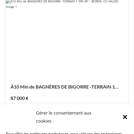
À10 Min de BAGNÈRES DE BIGORRE -TERRAIN 1
985 M² – BORNE- CU VALIDE-
87 000 €
Terrain CU Valide
À vendre
Gérer le consentement aux
cookies
Vendu par l'agence
Pour offrir les meilleures expériences, nous utilisons des technologies