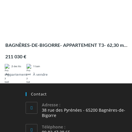
BAGNÈRES-DE-BIGORRE- APPARTEMENT T3- 62,30 m²
loi carrez TERRASSE 28,17 m² – CAVE- parking
211 030 €
2
des lits
1
bain
Appartement
À vendre
Contact
Adresse :
38 rue des Pyrénées - 65200 Bagnères-de-
Bigorre
Téléphone :