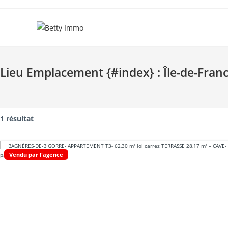
Skip
to
content
Lieu Emplacement {#index} :
Île-de-Fran
1 résultat
Vendu par l'agence